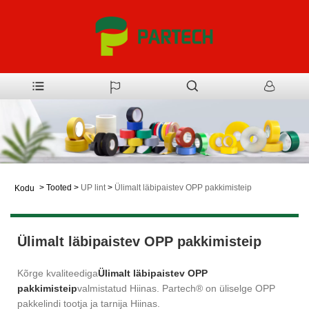
>
Tooted
>
UP lint
>
Ülimalt läbipaistev OPP pakkimisteip
Kodu
Ülimalt läbipaistev OPP pakkimisteip
Kõrge kvaliteediga
Ülimalt läbipaistev OPP
pakkimisteip
valmistatud Hiinas. Partech® on üliselge OPP
pakkelindi tootja ja tarnija Hiinas.