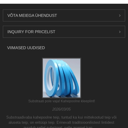
VÕTA MEIEGA ÜHENDUST
INQUIRY FOR PRICELIST
VIIMASED UUDISED
Substraati pole vaja! Kahepoolne kleeplint!
2026/03/05
Substraadivaba kahepoolne teip, tuntud ka kui mittekootud teip või
aluseta teip, on eritüüpi teip. Erinevalt traditsioonilistest lintidest
puudub sellel substraat; selle asemel kan......