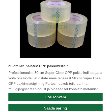
50 cm läbipaistev OPP pakkimisteip
Professionaalse 50 cm Super Clear OPP pakkelindi tootjana
võite olla kindel, et ostate meie tehasest 50 cm Super Clear
OPP pakkimisteipi ning Partech pakub teile parimat
müügijärgset teenindust ja õigeaegset kohaletoimetamist.
Loe rohkem
Saada päring