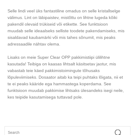
Selle lindi veel üks fantastiline omadus on selle kristallselge
välimus. Lint on läbipaistev, mistõttu on lihtne lugeda kõiki
pakendil olevaid trükiseid või etikette. See funktsioon
muudab selle ideaalseks selliste toodete pakendamiseks, mis
sisaldavad kaubamärki või mis tahes sõnumit, mis peaks
adressaadile nähtav olema.
Lisaks on meie Super Clear OPP pakkimistiipi ülilihtne
kasutada! Teibiga on kaasas lihtsalt käsitsetav jaotur, mis
vabastab teie käed pakkimistoimingute tõhusaks
lõpuleviimiseks. Dosaator aitab ka teipi puhtaks lõigata, nii et
te ei peaks kääride ega hammastega koperdama. See
funktsioon muudab pakkimise lihtsaks ülesandeks isegi neile,
kes teipide kasutamisega tuttavad pole.