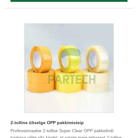
2-tolline üliselge OPP pakkimisteip
Professionaalse 2-tollise Super Clear OPP pakkelindi
tootjana võite olla kindel, et ostate meie tehasest 2-tollise