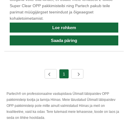
Super Clear OPP pakkimisteibi ning Partech pakub teile
parimat müügijärgset teenindust ja õigeaegset
kohaletoimetamist.
Loe rohkem
Saada päring
1
Partech® on professionaalne vastupidava Ülimalt läbipaistev OPP
pakkimisteip tootja ja tarnija Hiinas. Meie täiustatud Ülimalt läbipaistev
OPP pakkimisteip pole mitte ainult valmistatud Hiinas ja meil on
kvaliteetne, vaid ka odav. Tere tulemast meie tehasesse, toode on laos ja
seda on lihtne hooldada.