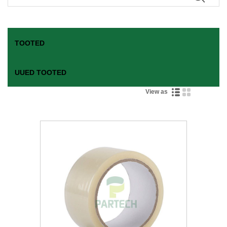
TOOTED
UUED TOOTED
View as