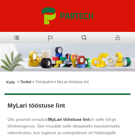
>
Tooted
>
Tööstuslint
>
MyLari tööstuse lint
Kodu
MyLari tööstuse lint
Üks peamisi omadusi
MyLari tööstuse lint
on selle kõrge
tõmbetugevus. See muudab selle ideaalseks kasutamiseks
rakendustes, kus tugevus ja vastupidavus on hädavajalik.