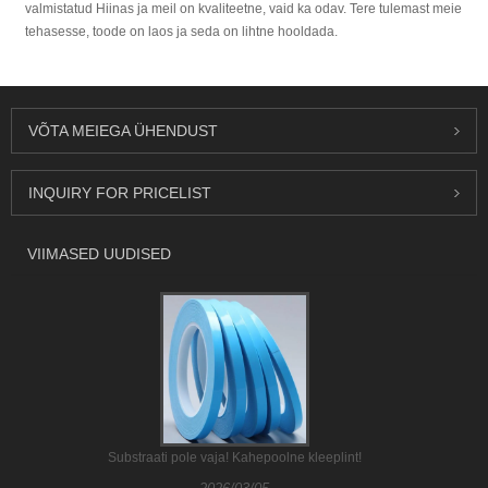
valmistatud Hiinas ja meil on kvaliteetne, vaid ka odav. Tere tulemast meie
tehasesse, toode on laos ja seda on lihtne hooldada.
VÕTA MEIEGA ÜHENDUST
INQUIRY FOR PRICELIST
VIIMASED UUDISED
Substraati pole vaja! Kahepoolne kleeplint!