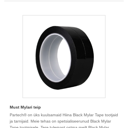
Must Mylari teip
Partech® on üks kuulsamaid Hiina Black Mylar Tape tootjaid
ja tarnijaid. Meie tehas on spetsialiseerunud Black Mylar
Tape tootmisele. Tere tulemast ostma meilt Black Mylar