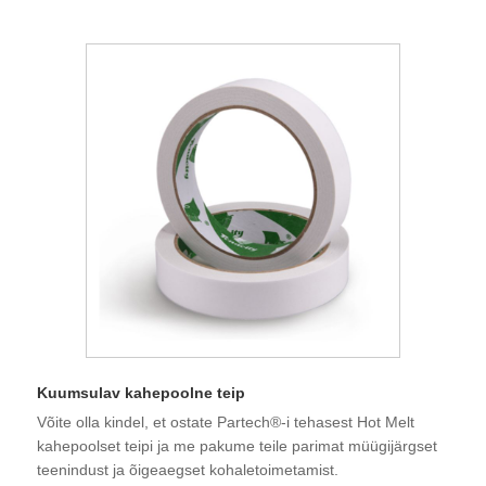
Kuumsulav kahepoolne teip
Võite olla kindel, et ostate Partech®-i tehasest Hot Melt
kahepoolset teipi ja me pakume teile parimat müügijärgset
teenindust ja õigeaegset kohaletoimetamist.