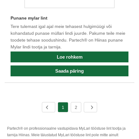
Punane mylar lint
Tere tulemast igal ajal meie tehasest hulgimüügi või
kohandatud punase müllari lindi juurde. Pakume teile meie
toodete tehase soodushindu. Partech® on Hiinas punane
Mylar lindi tootja ja tarnija.
Loe rohkem
Saada päring
1
2
Partech® on professionaalne vastupidava MyLari tööstuse lint tootja ja
tarnija Hiinas. Meie täiustatud MyLari tööstuse lint pole mitte ainult