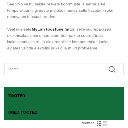
See võib vastu seista raskete koormuste ja äärmuslike
temperatuuritingimuste mõjule, muutes selle kasutamiseks
erinevates tööstusharudes.
Veel üks eelis
MyLari tööstuse lint
on selle suurepärased
elektriisolatsiooni omadused. See pakub suurepärast
isolatsiooni elektri- ja elektrooniliste komponentide jaoks,
aidates vältida elektrilisi püksid ja muid probleeme.
TOOTED
UUED TOOTED
View as