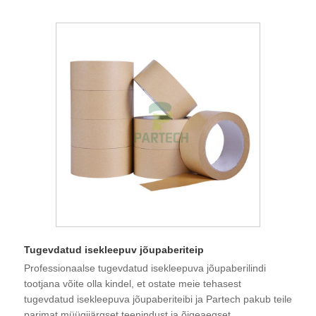
Tugevdatud isekleepuv jõupaberiteip
Professionaalse tugevdatud isekleepuva jõupaberilindi
tootjana võite olla kindel, et ostate meie tehasest
tugevdatud isekleepuva jõupaberiteibi ja Partech pakub teile
parimat müügijärgset teenindust ja õigeaegset