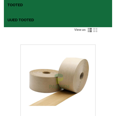
TOOTED
UUED TOOTED
View as