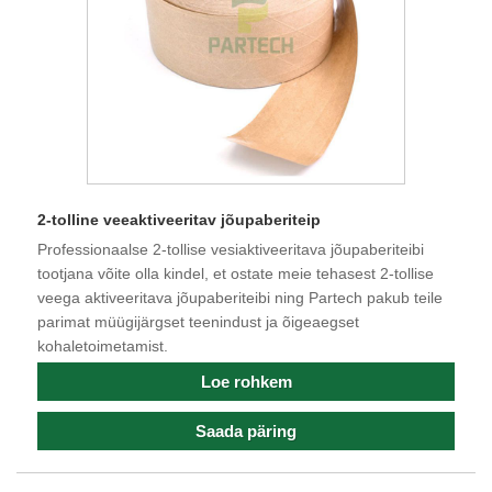
2-tolline veeaktiveeritav jõupaberiteip
Professionaalse 2-tollise vesiaktiveeritava jõupaberiteibi
tootjana võite olla kindel, et ostate meie tehasest 2-tollise
veega aktiveeritava jõupaberiteibi ning Partech pakub teile
parimat müügijärgset teenindust ja õigeaegset
kohaletoimetamist.
Loe rohkem
Saada päring