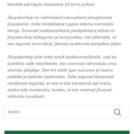
klientide päringule vastatakse 24 tunni jooksul.
Jõupaberiteip on valmistatud naturaalsest pleegitamata
jõupaberist, mida töödeldakse tugeva sideme loomiseks
liimiga. Erinevalt traditsioonilisest plastipõhisest teibist on
jõupaberiteip biolagunev ja kompostitav, mis tähendab, et
see laguneb loomulikult, jätmata keskkonda kahjulikke jääke.
Jõupaberiteip pole mitte ainult keskkonnasõbralik, vaid ka
praktiline valik ettevõtetele, kes soovivad vähendada oma
süsiniku jalajälge. See lint sobib igas suuruses ja kaalus
pakkide ja pakkide saatmiseks. Selle tugevad kleepuvad
omadused tagavad, et see ei tule transpordi ajal maha,
andes teile meelerahu, teades, et teie esemed jõuavad
sihtkohta turvaliselt.