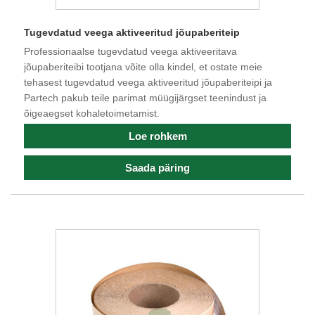
Tugevdatud veega aktiveeritud jõupaberiteip
Professionaalse tugevdatud veega aktiveeritava
jõupaberiteibi tootjana võite olla kindel, et ostate meie
tehasest tugevdatud veega aktiveeritud jõupaberiteipi ja
Partech pakub teile parimat müügijärgset teenindust ja
õigeaegset kohaletoimetamist.
Loe rohkem
Saada päring