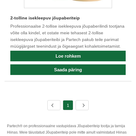
2-tolline isekleepuv jõupaberiteip
Professionaalse 2-tollise isekleepuva jõupaberilindi tootjana
võite olla kindel, et ostate meie tehasest 2-tollise
isekleepuva jõupaberiteibi ja Partech pakub teile parimat
müügijärgset teenindust ja õigeaegset kohaletoimetamist.
Loe rohkem
Saada päring
1
Partech® on professionaalne vastupidava Jõupaberiteip tootja ja tarnija
Hiinas. Meie täiustatud Jõupaberiteip pole mitte ainult valmistatud Hiinas