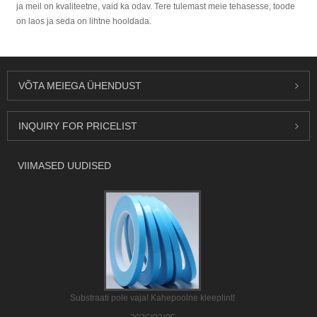
ja meil on kvaliteetne, vaid ka odav. Tere tulemast meie tehasesse, toode
on laos ja seda on lihtne hooldada.
VÕTA MEIEGA ÜHENDUST
INQUIRY FOR PRICELIST
VIIMASED UUDISED
Substraati pole vaja! Kahepoolne kleeplint!