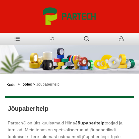
>
Tooted
>
Jõupaberiteip
Kodu
Jõupaberiteip
Partech® on üks kuulsamaid Hiina
Jõupaberiteip
tootjad ja
tarnijad. Meie tehas on spetsialiseerunud jõupaberilindi
tootmisele. Tere tulemast ostma meilt jõupaberiteipi. Igale