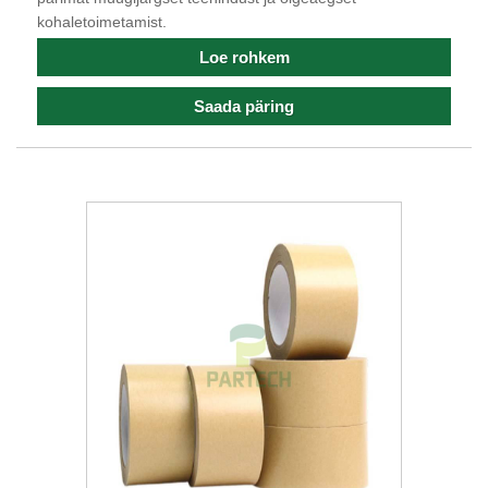
kohaletoimetamist.
Loe rohkem
Saada päring