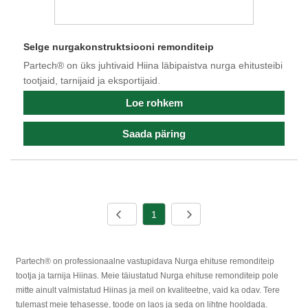
Selge nurgakonstruktsiooni remonditeip
Partech® on üks juhtivaid Hiina läbipaistva nurga ehitusteibi
tootjaid, tarnijaid ja eksportijaid.
Loe rohkem
Saada päring
1
Partech® on professionaalne vastupidava Nurga ehituse remonditeip
tootja ja tarnija Hiinas. Meie täiustatud Nurga ehituse remonditeip pole
mitte ainult valmistatud Hiinas ja meil on kvaliteetne, vaid ka odav. Tere
tulemast meie tehasesse, toode on laos ja seda on lihtne hooldada.