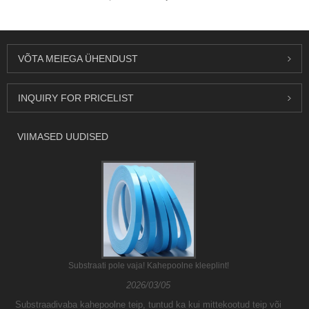
VÕTA MEIEGA ÜHENDUST
INQUIRY FOR PRICELIST
VIIMASED UUDISED
Substraati pole vaja! Kahepoolne kleeplint!
2026/03/05
Substraadivaba kahepoolne teip, tuntud ka kui mittekootud teip või