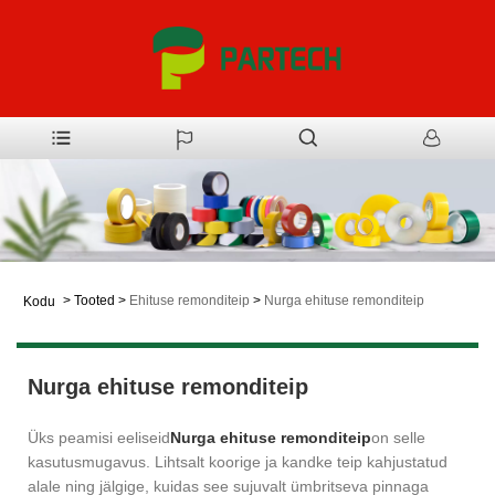
>
Tooted
>
Ehituse remonditeip
>
Nurga ehituse remonditeip
Kodu
Nurga ehituse remonditeip
Üks peamisi eeliseid
Nurga ehituse remonditeip
on selle
kasutusmugavus. Lihtsalt koorige ja kandke teip kahjustatud
alale ning jälgige, kuidas see sujuvalt ümbritseva pinnaga