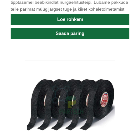
tipptasemel beebikindlat nurgaehitusteipi. Lubame pakkuda
teile parimat müügijärgset tuge ja kiiret kohaletoimetamist.
Loe rohkem
Saada päring