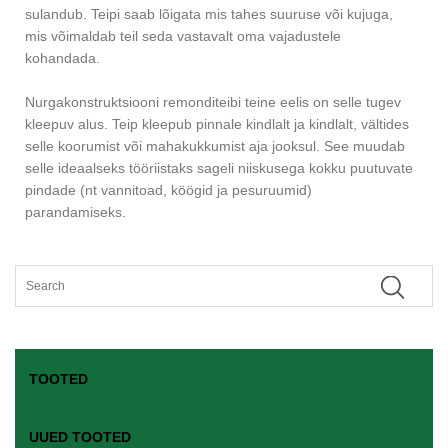
sulandub. Teipi saab lõigata mis tahes suuruse või kujuga,
mis võimaldab teil seda vastavalt oma vajadustele
kohandada.
Nurgakonstruktsiooni remonditeibi teine ​​eelis on selle tugev
kleepuv alus. Teip kleepub pinnale kindlalt ja kindlalt, vältides
selle koorumist või mahakukkumist aja jooksul. See muudab
selle ideaalseks tööriistaks sageli niiskusega kokku puutuvate
pindade (nt vannitoad, köögid ja pesuruumid)
parandamiseks.
TOOTED
UUED TOOTED