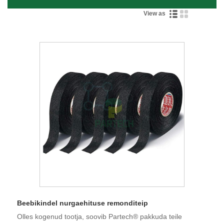
View as
Beebikindel nurgaehituse remonditeip
Olles kogenud tootja, soovib Partech® pakkuda teile