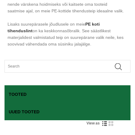
nende värskena hoidmiseks või kaitsete oma tooteid
saatmise ajal, on meie PE-kottide tihendusteip ideaalne valik.
Lisaks suurepärasele jõudlusele on meie
PE koti
tihenduslint
on ka keskkonnasõbralik. See säästlikest
materjalidest valmistatud teip on suurepärane valik neile, kes
soovivad vähendada oma süsiniku jalajälge.
TOOTED
UUED TOOTED
View as