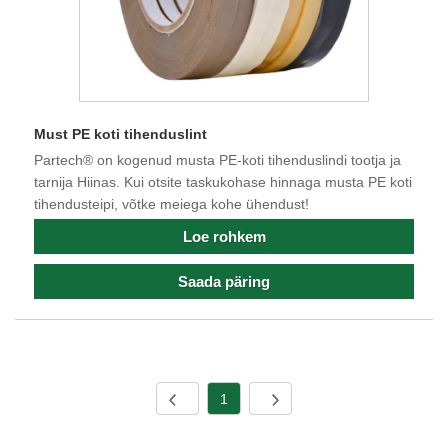
Must PE koti tihenduslint
Partech® on kogenud musta PE-koti tihenduslindi tootja ja
tarnija Hiinas. Kui otsite taskukohase hinnaga musta PE koti
tihendusteipi, võtke meiega kohe ühendust!
Loe rohkem
Saada päring
1