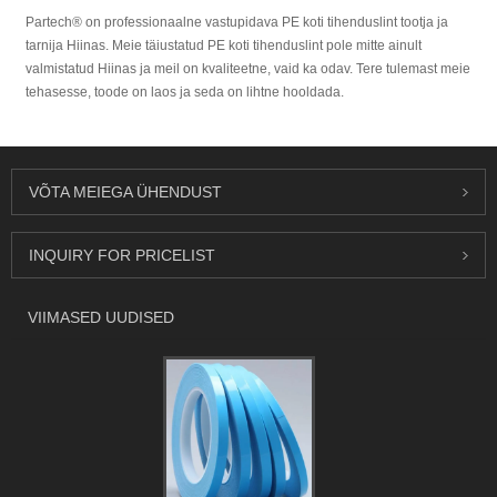
Partech® on professionaalne vastupidava PE koti tihenduslint tootja ja
tarnija Hiinas. Meie täiustatud PE koti tihenduslint pole mitte ainult
valmistatud Hiinas ja meil on kvaliteetne, vaid ka odav. Tere tulemast meie
tehasesse, toode on laos ja seda on lihtne hooldada.
VÕTA MEIEGA ÜHENDUST
INQUIRY FOR PRICELIST
VIIMASED UUDISED