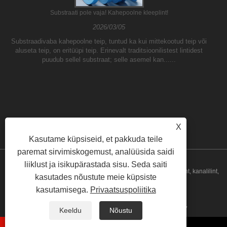
Substraati pole vaja! Kahepoolne kleeplint!
2026/03/05
Substraadivaba kahepoolne teip, tuntud ka kui mittekootud teip või
aluseta teip, on eritüüpi teip. Erinevalt traditsioonilistest lintidest
puudub sellel substraat; selle asemel kan......
X
Kasutame küpsiseid, et pakkuda teile
paremat sirvimiskogemust, analüüsida saidi
liiklust ja isikupärastada sisu. Seda saiti
Autoriõigus © 2023 Yilane (Shanghai) Industrial Co Ltd - PVC -lint, kanalilint,
kasutades nõustute meie küpsiste
kasutamisega.
Privaatsuspoliitika
pakkimislint - kõik õigused kaitstud
Lingid
Sitemap
RSS
XML
Privacy Policy
Keeldu
Nõustu