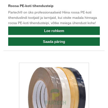
Roosa PE-koti tihendusteip
Partech® on üks professionaalseid Hiina roosa PE-koti
tihenduslindi tootjaid ja tarnijaid, kui otsite madala hinnaga
roosa PE-koti tihendusteipi, võtke meiega ühendust kohe!
Loe rohkem
Saada päring