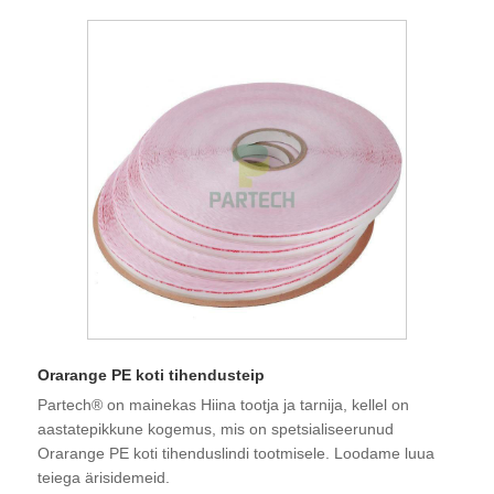
Orarange PE koti tihendusteip
Partech® on mainekas Hiina tootja ja tarnija, kellel on
aastatepikkune kogemus, mis on spetsialiseerunud
Orarange PE koti tihenduslindi tootmisele. Loodame luua
teiega ärisidemeid.