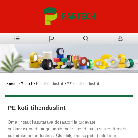
>
Tooted
>
Koti tihenduslint
>
PE koti tihenduslint
Kodu
PE koti tihenduslint
Oma lihtsalt kasutatava dosaatori ja tugevate
nakkuvusomadustega sobib meie tihendusteip suurepäraselt
paljudeks rakendusteks. Ükskõik, kas sulgete toidukotte