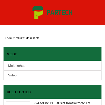
>
Meist
>
Meie kohta
Kodu
MEIST
Meie kohta
Video
UUED TOOTED
3/4-tolline PET-fliisist traatrakmete lint