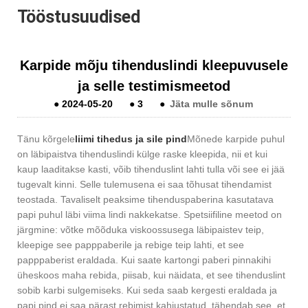
Tööstusuudised
Karpide mõju tihenduslindi kleepuvusele
ja selle testimismeetod
●
2024-05-20
●
3
●
Jäta mulle sõnum
Tänu kõrgele
liimi tihedus ja sile pind
Mõnede karpide puhul
on läbipaistva tihenduslindi külge raske kleepida, nii et kui
kaup laaditakse kasti, võib tihenduslint lahti tulla või see ei jää
tugevalt kinni. Selle tulemusena ei saa tõhusat tihendamist
teostada. Tavaliselt peaksime tihenduspaberina kasutatava
papi puhul läbi viima lindi nakkekatse. Spetsiifiline meetod on
järgmine: võtke mõõduka viskoossusega läbipaistev teip,
kleepige see papppaberile ja rebige teip lahti, et see
papppaberist eraldada. Kui saate kartongi paberi pinnakihi
üheskoos maha rebida, piisab, kui näidata, et see tihenduslint
sobib karbi sulgemiseks. Kui seda saab kergesti eraldada ja
papi pind ei saa pärast rebimist kahjustatud, tähendab see, et