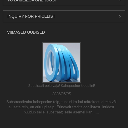
VÕTA MEIEGA ÜHENDUST
INQUIRY FOR PRICELIST
VIIMASED UUDISED
Substraati pole vaja! Kahepoolne kleeplint!
2026/03/05
Substraadivaba kahepoolne teip, tuntud ka kui mittekootud teip või
aluseta teip, on eritüüpi teip. Erinevalt traditsioonilistest lintidest
puudub sellel substraat; selle asemel kan......