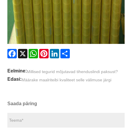
Facebook
X
WhatsApp
Pinterest
LinkedIn
Share
Eelmine:
Millised tegurid mõjutavad tihenduslindi paksust?
Edasi:
Määrake maalriteibi kvaliteet selle välimuse järgi
Saada päring