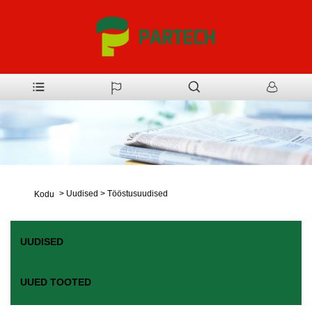
>
Uudised
>
Tööstusuudised
Kodu
UUDISED
UUED TOOTED