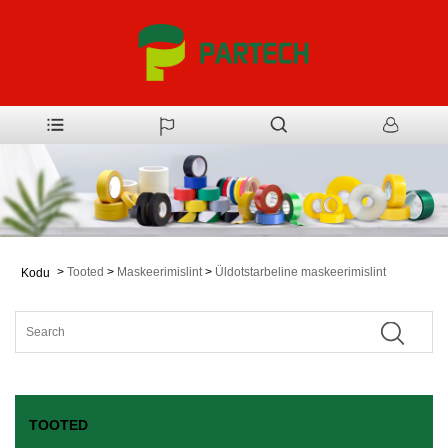
>
Tooted
>
Maskeerimislint
>
Üldotstarbeline maskeerimislint
Kodu
TOOTED