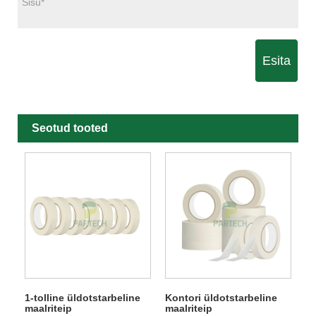
Esita
Seotud tooted
1-tolline üldotstarbeline
Kontori üldotstarbeline
maalriteip
maalriteip