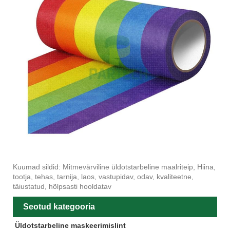
Kuumad sildid: Mitmevärviline üldotstarbeline maalriteip, Hiina,
tootja, tehas, tarnija, laos, vastupidav, odav, kvaliteetne,
täiustatud, hõlpsasti hooldatav
Seotud kategooria
Üldotstarbeline maskeerimislint