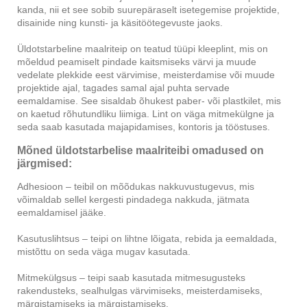
kanda, nii et see sobib suurepäraselt isetegemise projektide,
disainide ning kunsti- ja käsitöötegevuste jaoks.
Üldotstarbeline maalriteip on teatud tüüpi kleeplint, mis on
mõeldud peamiselt pindade kaitsmiseks värvi ja muude
vedelate plekkide eest värvimise, meisterdamise või muude
projektide ajal, tagades samal ajal puhta servade
eemaldamise. See sisaldab õhukest paber- või plastkilet, mis
on kaetud rõhutundliku liimiga. Lint on väga mitmekülgne ja
seda saab kasutada majapidamises, kontoris ja tööstuses.
Mõned üldotstarbelise maalriteibi omadused on
järgmised:
Adhesioon – teibil on mõõdukas nakkuvustugevus, mis
võimaldab sellel kergesti pindadega nakkuda, jätmata
eemaldamisel jääke.
Kasutuslihtsus – teipi on lihtne lõigata, rebida ja eemaldada,
mistõttu on seda väga mugav kasutada.
Mitmekülgsus – teipi saab kasutada mitmesugusteks
rakendusteks, sealhulgas värvimiseks, meisterdamiseks,
märgistamiseks ja märgistamiseks.