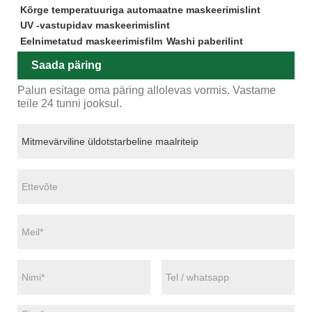
Kõrge temperatuuriga automaatne maskeerimislint
UV -vastupidav maskeerimislint
Eelnimetatud maskeerimisfilm
Washi paberilint
Saada päring
Palun esitage oma päring allolevas vormis. Vastame
teile 24 tunni jooksul.