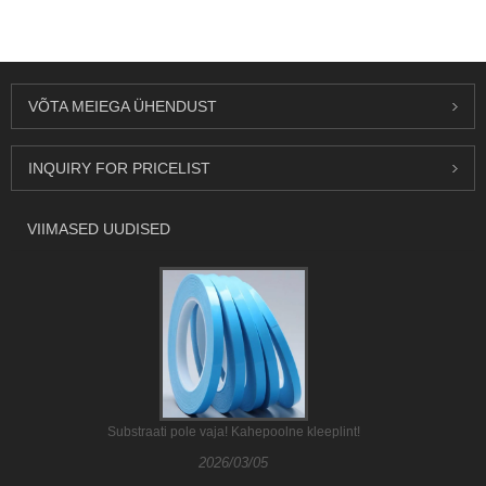
VÕTA MEIEGA ÜHENDUST
INQUIRY FOR PRICELIST
VIIMASED UUDISED
Substraati pole vaja! Kahepoolne kleeplint!
2026/03/05