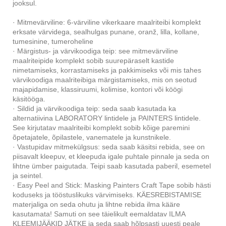
jooksul.
· Mitmevärviline: 6-värviline vikerkaare maalriteibi komplekt
erksate värvidega, sealhulgas punane, oranž, lilla, kollane,
tumesinine, tumeroheline
· Märgistus- ja värvikoodiga teip: see mitmevärviline
maalriteipide komplekt sobib suurepäraselt kastide
nimetamiseks, korrastamiseks ja pakkimiseks või mis tahes
värvikoodiga maalriteibiga märgistamiseks, mis on seotud
majapidamise, klassiruumi, kolimise, kontori või köögi
käsitööga.
· Sildid ja värvikoodiga teip: seda saab kasutada ka
alternatiivina LABORATORY lintidele ja PAINTERS lintidele.
See kirjutatav maalriteibi komplekt sobib kõige paremini
õpetajatele, õpilastele, vanematele ja kunstnikele.
· Vastupidav mitmekülgsus: seda saab käsitsi rebida, see on
piisavalt kleepuv, et kleepuda igale puhtale pinnale ja seda on
lihtne ümber paigutada. Teipi saab kasutada paberil, esemetel
ja seintel.
· Easy Peel and Stick: Masking Painters Craft Tape sobib hästi
koduseks ja tööstuslikuks värvimiseks. KÄESREBISTAMISE
materjaliga on seda ohutu ja lihtne rebida ilma kääre
kasutamata! Samuti on see täielikult eemaldatav ILMA
KLEEMIJÄÄKID JÄTKE ja seda saab hõlpsasti uuesti peale