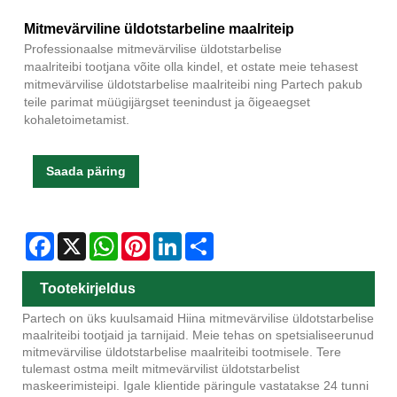
Mitmevärviline üldotstarbeline maalriteip
Professionaalse mitmevärvilise üldotstarbelise
maalriteibi tootjana võite olla kindel, et ostate meie tehasest
mitmevärvilise üldotstarbelise maalriteibi ning Partech pakub
teile parimat müügijärgset teenindust ja õigeaegset
kohaletoimetamist.
Saada päring
Facebook
X
WhatsApp
Pinterest
LinkedIn
Share
Tootekirjeldus
Partech on üks kuulsamaid Hiina mitmevärvilise üldotstarbelise
maalriteibi tootjaid ja tarnijaid. Meie tehas on spetsialiseerunud
mitmevärvilise üldotstarbelise maalriteibi tootmisele. Tere
tulemast ostma meilt mitmevärvilist üldotstarbelist
maskeerimisteipi. Igale klientide päringule vastatakse 24 tunni