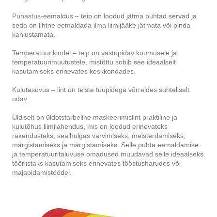
Puhastus-eemaldus – teip on loodud jätma puhtad servad ja
seda on lihtne eemaldada ilma liimijääke jätmata või pinda
kahjustamata.
Temperatuurikindel – teip on vastupidav kuumusele ja
temperatuurimuutustele, mistõttu sobib see ideaalselt
kasutamiseks erinevates keskkondades.
Kulutasuvus – lint on teiste tüüpidega võrreldes suhteliselt
odav.
Üldiselt on üldotstarbeline maskeerimislint praktiline ja
kulutõhus liimilahendus, mis on loodud erinevateks
rakendusteks, sealhulgas värvimiseks, meisterdamiseks,
märgistamiseks ja märgistamiseks. Selle puhta eemaldamise
ja temperatuuritaluvuse omadused muudavad selle ideaalseks
tööriistaks kasutamiseks erinevates tööstusharudes või
majapidamistöödel.