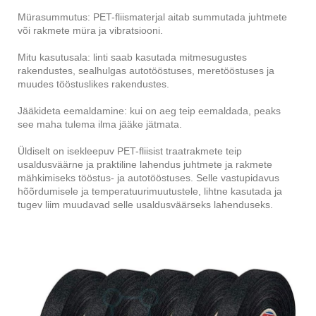
Mürasummutus: PET-fliismaterjal aitab summutada juhtmete
või rakmete müra ja vibratsiooni.
Mitu kasutusala: linti saab kasutada mitmesugustes
rakendustes, sealhulgas autotööstuses, meretööstuses ja
muudes tööstuslikes rakendustes.
Jääkideta eemaldamine: kui on aeg teip eemaldada, peaks
see maha tulema ilma jääke jätmata.
Üldiselt on isekleepuv PET-fliisist traatrakmete teip
usaldusväärne ja praktiline lahendus juhtmete ja rakmete
mähkimiseks tööstus- ja autotööstuses. Selle vastupidavus
hõõrdumisele ja temperatuurimuutustele, lihtne kasutada ja
tugev liim muudavad selle usaldusväärseks lahenduseks.