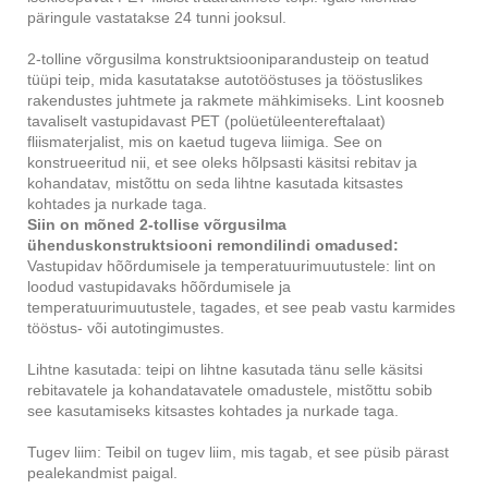
päringule vastatakse 24 tunni jooksul.
2-tolline võrgusilma konstruktsiooniparandusteip on teatud
tüüpi teip, mida kasutatakse autotööstuses ja tööstuslikes
rakendustes juhtmete ja rakmete mähkimiseks. Lint koosneb
tavaliselt vastupidavast PET (polüetüleentereftalaat)
fliismaterjalist, mis on kaetud tugeva liimiga. See on
konstrueeritud nii, et see oleks hõlpsasti käsitsi rebitav ja
kohandatav, mistõttu on seda lihtne kasutada kitsastes
kohtades ja nurkade taga.
Siin on mõned 2-tollise võrgusilma
ühenduskonstruktsiooni remondilindi omadused:
Vastupidav hõõrdumisele ja temperatuurimuutustele: lint on
loodud vastupidavaks hõõrdumisele ja
temperatuurimuutustele, tagades, et see peab vastu karmides
tööstus- või autotingimustes.
Lihtne kasutada: teipi on lihtne kasutada tänu selle käsitsi
rebitavatele ja kohandatavatele omadustele, mistõttu sobib
see kasutamiseks kitsastes kohtades ja nurkade taga.
Tugev liim: Teibil on tugev liim, mis tagab, et see püsib pärast
pealekandmist paigal.