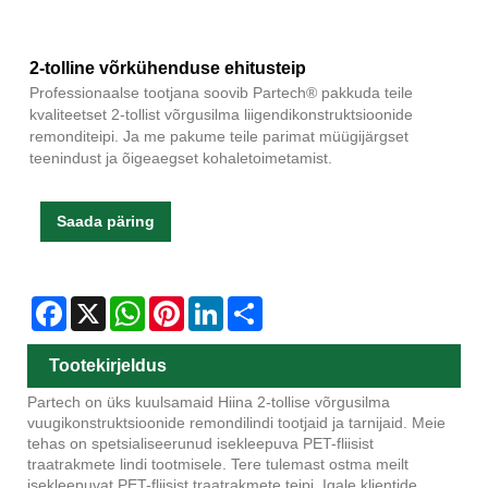
2-tolline võrkühenduse ehitusteip
Professionaalse tootjana soovib Partech® pakkuda teile
kvaliteetset 2-tollist võrgusilma liigendikonstruktsioonide
remonditeipi. Ja me pakume teile parimat müügijärgset
teenindust ja õigeaegset kohaletoimetamist.
Saada päring
Facebook
X
WhatsApp
Pinterest
LinkedIn
Share
Tootekirjeldus
Partech on üks kuulsamaid Hiina 2-tollise võrgusilma
vuugikonstruktsioonide remondilindi tootjaid ja tarnijaid. Meie
tehas on spetsialiseerunud isekleepuva PET-fliisist
traatrakmete lindi tootmisele. Tere tulemast ostma meilt
isekleepuvat PET-fliisist traatrakmete teipi. Igale klientide