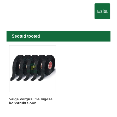
Esita
Seotud tooted
Valge võrgusilma liigese
konstruktsiooni
remondlint