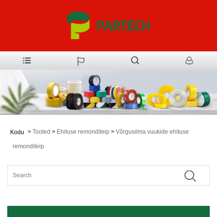
>
Tooted
>
Ehituse remonditeip
>
Võrgusilma vuukide ehituse
Kodu
remonditeip