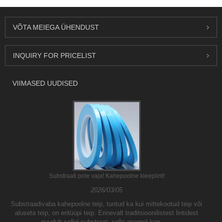
VÕTA MEIEGA ÜHENDUST
INQUIRY FOR PRICELIST
VIIMASED UUDISED
Substraati pole vaja! Kahepoolne kleeplint!
2026/03/05
Substraadivaba kahepoolne teip, tuntud ka kui mittekootud teip või
aluseta teip, on eritüüpi teip. Erinevalt traditsioonilistest lintidest
puudub sellel substraat; selle asemel kan......