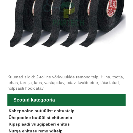
Kuumad sildid: 2-tolline võrkvuukide remonditeip, Hiina, tootja,
tehas, tarnija, laos, vastupidav, odav, kvaliteetne, täiustatud,
hõlpsasti hooldatav
Seotud kategooria
Kahepoolne butüülist ehitusteip
Ühepoolne butüülist ehitusteip
Kipsplaadi vuugipaberi ehitus
Nurga ehituse remonditeip