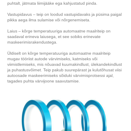
puhtalt, jätmata liimijääke ega kahjustatud pinda.
Vastupidavus – teip on loodud vastupidavaks ja püsima paigal
pikka aega ilma sulamise või nõrgenemiseta.
Laius – kõrge temperatuuriga automaatne maalriteip on
saadaval erineva laiusega, et see sobiks erinevate
maskeerimisrakendustega.
Üldiselt on kõrge temperatuuriga automaatne maalriteip
mugav tööriist autode värvimiseks, katmiseks või
viimistlemiseks, mis nõuavad kuumakindlust, ülekandekindlust
ja puhastusvõimet. Teip pakub suurepärast ja kulutõhusat viisi
autoosade maskeerimiseks sõiduki värvimisprotsessi ajal,
tagades puhta värvijoone saavutamise.