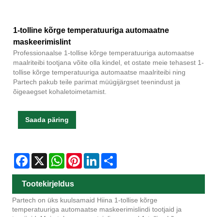
1-tolline kõrge temperatuuriga automaatne
maskeerimislint
Professionaalse 1-tollise kõrge temperatuuriga automaatse
maalriteibi tootjana võite olla kindel, et ostate meie tehasest 1-
tollise kõrge temperatuuriga automaatse maalriteibi ning
Partech pakub teile parimat müügijärgset teenindust ja
õigeaegset kohaletoimetamist.
Saada päring
Facebook
X
WhatsApp
Pinterest
LinkedIn
Share
Tootekirjeldus
Partech on üks kuulsamaid Hiina 1-tollise kõrge
temperatuuriga automaatse maskeerimislindi tootjaid ja