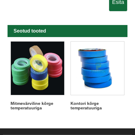
Esita
Seotud tooted
Mitmevärviline kõrge
Kontori kõrge
temperatuuriga
temperatuuriga
automaatne maalriteip
automaatne maalriteip