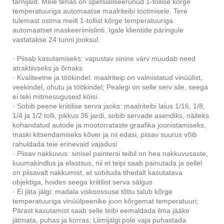
tarnijaid. Meie tehas on spetsialiseerunud 1-tollise kõrge
temperatuuriga automaatse maalriteibi tootmisele. Tere
tulemast ostma meilt 1-tollist kõrge temperatuuriga
automaatset maskeerimislinti. Igale klientide päringule
vastatakse 24 tunni jooksul.
· Piisab kasutamiseks: vapustav sinine värv muudab need
atraktiivseks ja õrnaks
· Kvaliteetne ja töökindel: maalriteip on valmistatud vinüülist,
veekindel, ohutu ja töökindel; Pealegi on selle serv sile, seega
ei teki mitmesuguseid köisi.
· Sobib peene kriitilise serva jaoks: maalriteibi laius 1/16, 1/8,
1/4 ja 1/2 tolli, pikkus 36 jardi, sobib servade asendiks, näiteks
kohandatud autode ja mootorrataste graafika joonistamiseks,
maski kitsendamiseks kõver ja nii edasi, piisav suurus võib
rahuldada teie erinevaid vajadusi
· Piisav nakkuvus: sinisel paintersi teibil on hea nakkuvusaste,
kuumakindlus ja elastsus, nii et teipi saab painutada ja sellel
on piisavalt nakkumist, et sobituda tihedalt kasutatava
objektiga, hoides seega kriitilist serva sälgus
· Ei jäta jälgi: madala viskoossuse tõttu talub kõrge
temperatuuriga vinüülpeenike joon kõrgemat temperatuuri;
Pärast kasutamist saab selle teibi eemaldada ilma jääke
jätmata, puhas ja korras; Liimijälgi pole vaja puhastada