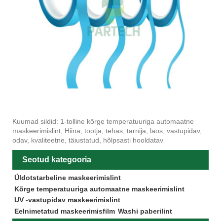
Kuumad sildid: 1-tolline kõrge temperatuuriga automaatne
maskeerimislint, Hiina, tootja, tehas, tarnija, laos, vastupidav,
odav, kvaliteetne, täiustatud, hõlpsasti hooldatav
Seotud kategooria
Üldotstarbeline maskeerimislint
Kõrge temperatuuriga automaatne maskeerimislint
UV -vastupidav maskeerimislint
Eelnimetatud maskeerimisfilm
Washi paberilint