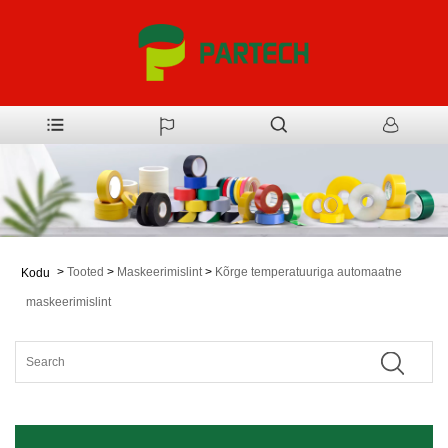
>
Tooted
>
Maskeerimislint
>
Kõrge temperatuuriga automaatne
Kodu
maskeerimislint