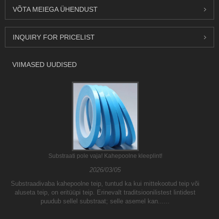
VÕTA MEIEGA ÜHENDUST
INQUIRY FOR PRICELIST
VIIMASED UUDISED
Substraati pole vaja! Kahepoolne kleeplint!
2026/03/05
Substraadivaba kahepoolne teip, tuntud ka kui mittekootud teip või
aluseta teip, on eritüüpi teip. Erinevalt traditsioonilistest lintidest
puudub sellel substraat; selle asemel kan......