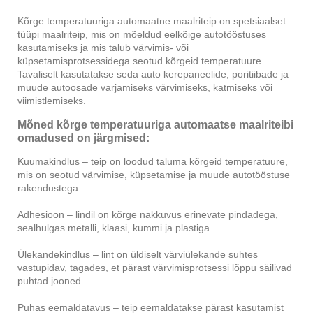
Kõrge temperatuuriga automaatne maalriteip on spetsiaalset
tüüpi maalriteip, mis on mõeldud eelkõige autotööstuses
kasutamiseks ja mis talub värvimis- või
küpsetamisprotsessidega seotud kõrgeid temperatuure.
Tavaliselt kasutatakse seda auto kerepaneelide, poritiibade ja
muude autoosade varjamiseks värvimiseks, katmiseks või
viimistlemiseks.
Mõned kõrge temperatuuriga automaatse maalriteibi
omadused on järgmised:
Kuumakindlus – teip on loodud taluma kõrgeid temperatuure,
mis on seotud värvimise, küpsetamise ja muude autotööstuse
rakendustega.
Adhesioon – lindil on kõrge nakkuvus erinevate pindadega,
sealhulgas metalli, klaasi, kummi ja plastiga.
Ülekandekindlus – lint on üldiselt värviülekande suhtes
vastupidav, tagades, et pärast värvimisprotsessi lõppu säilivad
puhtad jooned.
Puhas eemaldatavus – teip eemaldatakse pärast kasutamist